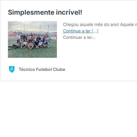
Simplesmente incrível!
Chegou aquele mês do ano! Aquele m
Simplesmente
Continue a ler
[…]
incrível!
from
Continuar a ler…
Simplesmente
incrível!
Técnico Futebol Clube