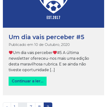
Um dia vais perceber #5
Publicado em
10 de Outubro, 2020
Um dia vais perceber
#5 A última
newsletter ofereceu-nos mais uma edição
desta maravilhosa rubrica. E se ainda não
tiveste oportunidade […]
from Um dia vais perceber #5
Continuar a ler…
Navegação de artigos
«
1
…
7
8
9