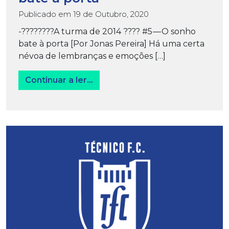
Publicado em
19 de Outubro, 2020
-????‍????A turma de 2014 ???? #5 — O sonho
bate à porta [Por Jonas Pereira] Há uma certa
névoa de lembranças e emoções […]
from A turma de 2014 — O sonho
Continuar a ler…