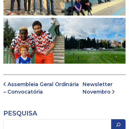
Navegação de artigos
Assembleia Geral Ordinária
Newsletter
– Convocatória
Novembro
PESQUISA
Pesquisar