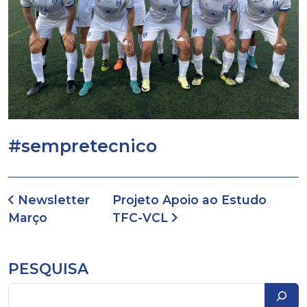
#sempretecnico
Navegação de artigos
Newsletter
Projeto Apoio ao Estudo
Março
TFC-VCL
PESQUISA
Pesquisar