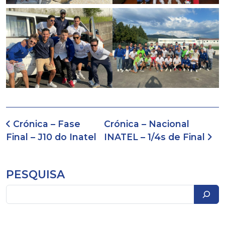
Navegação de artigos
Crónica – Fase
Crónica – Nacional
Final – J10 do Inatel
INATEL – 1/4s de Final
PESQUISA
Pesquisar