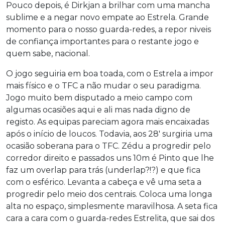
Pouco depois, é Dirkjan a brilhar com uma mancha
sublime e a negar novo empate ao Estrela. Grande
momento para o nosso guarda-redes, a repor niveis
de confiança importantes para o restante jogo e
quem sabe, nacional.
O jogo seguiria em boa toada, com o Estrela a impor
mais físico e o TFC a não mudar o seu paradigma.
Jogo muito bem disputado a meio campo com
algumas ocasiões aqui e ali mas nada digno de
registo. As equipas pareciam agora mais encaixadas
após o início de loucos. Todavia, aos 28′ surgiria uma
ocasião soberana para o TFC. Zédu a progredir pelo
corredor direito e passados uns 10m é Pinto que lhe
faz um overlap para trás (underlap?!?) e que fica
com o esférico. Levanta a cabeça e vê uma seta a
progredir pelo meio dos centrais. Coloca uma longa
alta no espaço, simplesmente maravilhosa. A seta fica
cara a cara com o guarda-redes Estrelita, que sai dos