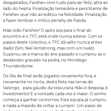
desgastados, Farishev com tudo para ser feliz, atira ao
lado do hepta. Finalização temerária e periclitante de
Farishev que não acreditou na felicidade. Finalização
a fazer lembrar o mítico penalty de Paixão.
Mais virão Farishev! O apito soa para o final do
encontro e o TFC está onde nunca esteve. Com os
passos deste colectivo, o TFC dá salto nunca antes
dado! (Sim, Neil Armstrong, mas com um twist).
Superou-se a marca do ano passado e cumpriu-se o
desiderato gravado na pedra, no Mondego
Thunderdome.
Os 1/4s de final serão jogados novamente fora, e
novamente no norte, desta feita nas terras de
Valongo… para gáudio da tesouraria. Não é despesa, é
investimento! E a vontade cada vez é maior. O sonho
começa a ganhar contornos. Esta equipa já cumpriu
e nada a impede de voltar a cumprir. Um passo de