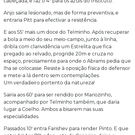
cabeçada, e faz o 4º para os azuis do Instituto.
Anjo sairia lesionado, mas de forma preventiva, e
entraria Pitt para efectivar a resistência.
E aos 55′ mais um doce do Telminho. Após recuperar
a bola a meio do seu meio-campo, junto à linha,
dribla com clarividência um Estrelita que fica
pregado ao relvado, progride 20m e cruza no
espaço, precisamente para onde o Abrams pedia que
lha se colocasse. Resiste à oposição física do defensor
e mete-a lá dentro sem contemplações.
Um verdadeiro portento da natureza!
Sairia aos 60′ para ser rendido por Mariozinho,
acompanhado por Telminho também, que daria
lugar a Coelho. Ambos a bisarem nas suas
especialidades.
Passados 10′ entra Farishev para render Pinto. E que