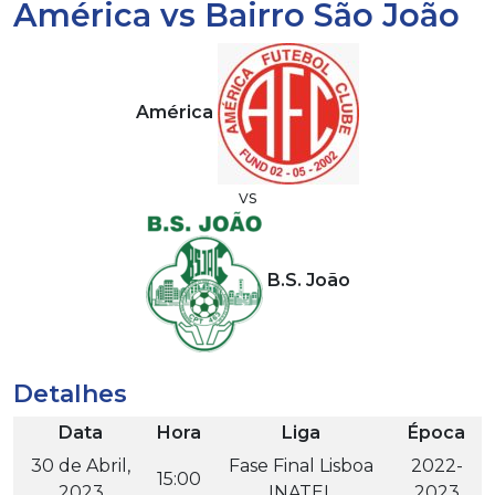
América vs Bairro São João
América
vs
B.S. João
Detalhes
Data
Hora
Liga
Época
30 de Abril,
Fase Final Lisboa
2022-
15:00
2023
INATEL
2023