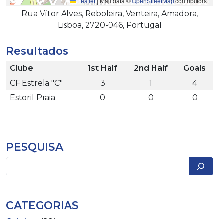
Leaflet
|
Map data ©
OpenStreetMap
contributors
Rua Vítor Alves, Reboleira, Venteira, Amadora,
Lisboa, 2720-046, Portugal
Resultados
Clube
1st Half
2nd Half
Goals
CF Estrela "C"
3
1
4
Estoril Praia
0
0
0
PESQUISA
Pesquisar
CATEGORIAS