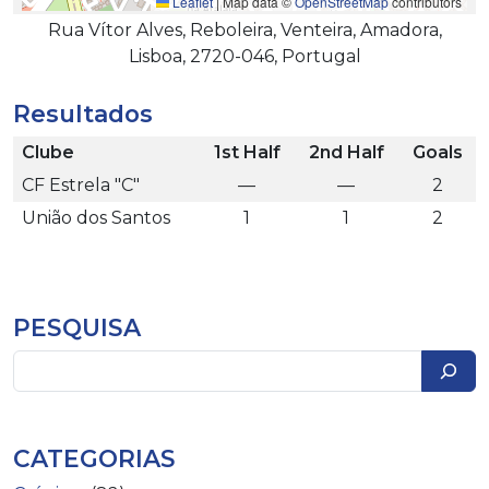
Leaflet
|
Map data ©
OpenStreetMap
contributors
Rua Vítor Alves, Reboleira, Venteira, Amadora,
Lisboa, 2720-046, Portugal
Resultados
Clube
1st Half
2nd Half
Goals
CF Estrela "C"
—
—
2
União dos Santos
1
1
2
PESQUISA
Pesquisar
CATEGORIAS