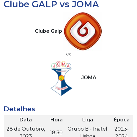
Clube GALP vs JOMA
Clube Galp
vs
JOMA
Detalhes
Data
Hora
Liga
Época
28 de Outubro,
Grupo B - Inatel
2023-
18:30
2023
Lisboa
2024