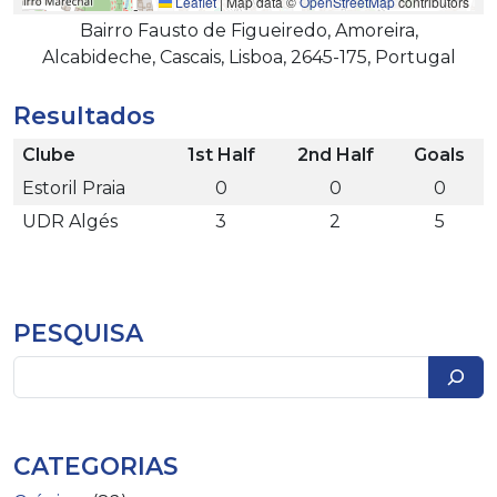
Leaflet
|
Map data ©
OpenStreetMap
contributors
Bairro Fausto de Figueiredo, Amoreira,
Alcabideche, Cascais, Lisboa, 2645-175, Portugal
Resultados
Clube
1st Half
2nd Half
Goals
Estoril Praia
0
0
0
UDR Algés
3
2
5
PESQUISA
Pesquisar
CATEGORIAS