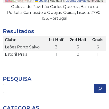
Leaflet
|
Map data ©
OpenStreetMap
contributors
Ciclovia do Pavilhão Carlos Queiroz, Bairro da
Portela, Carnaxide e Queijas, Oeiras, Lisboa, 2790-
153, Portugal
Resultados
Clube
1st Half
2nd Half
Goals
Leões Porto Salvo
3
3
6
Estoril Praia
1
0
1
PESQUISA
Pesquisar
CATEGORIAS