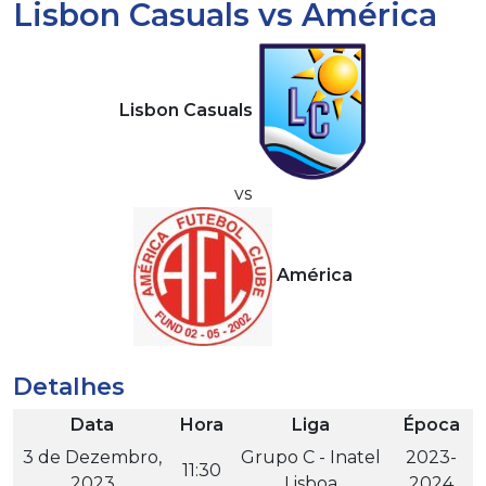
Lisbon Casuals vs América
Lisbon Casuals
vs
América
Detalhes
Data
Hora
Liga
Época
3 de Dezembro,
Grupo C - Inatel
2023-
11:30
2023
Lisboa
2024