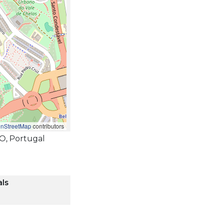
nStreetMap
contributors
TO, Portugal
ls
0