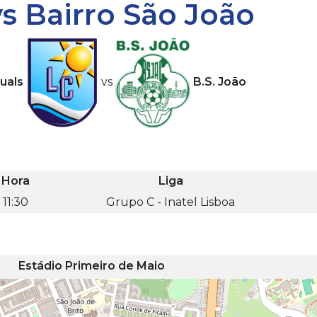
vs Bairro São João
uals
vs
B.S. João
Hora
Liga
11:30
Grupo C - Inatel Lisboa
Estádio Primeiro de Maio