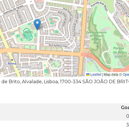
Leaflet
|
Map data ©
Ope
o de Brito, Alvalade, Lisboa, 1700-334 SÃO JOÃO DE BRI
Goa
3