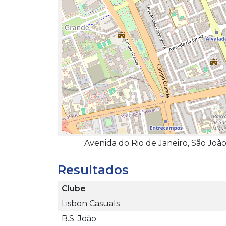
Avenida do Rio de Janeiro, São Joã
Resultados
Clube
Lisbon Casuals
B.S. João