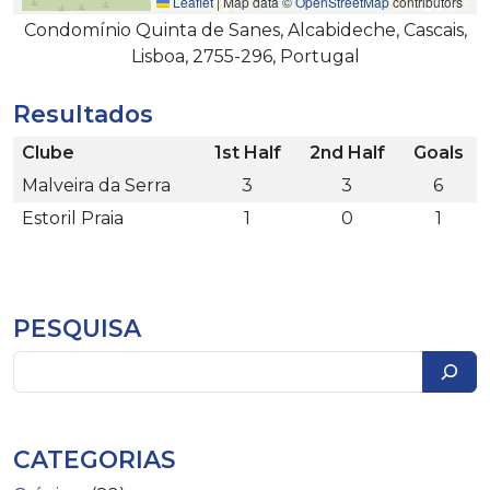
Leaflet
|
Map data ©
OpenStreetMap
contributors
Condomínio Quinta de Sanes, Alcabideche, Cascais,
Lisboa, 2755-296, Portugal
Resultados
Clube
1st Half
2nd Half
Goals
Malveira da Serra
3
3
6
Estoril Praia
1
0
1
PESQUISA
Pesquisar
CATEGORIAS