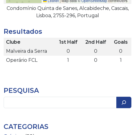
Leaflet
|
Map data ©
OpenStreetMap
contributors
Condomínio Quinta de Sanes, Alcabideche, Cascais,
Lisboa, 2755-296, Portugal
Resultados
Clube
1st Half
2nd Half
Goals
Malveira da Serra
0
0
0
Operário FCL
1
0
1
PESQUISA
Pesquisar
CATEGORIAS