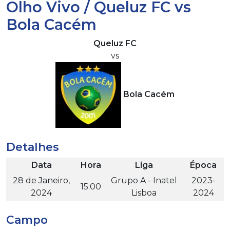
Olho Vivo / Queluz FC vs
Bola Cacém
Queluz FC
vs
Bola Cacém
Detalhes
Data
Hora
Liga
Época
28 de Janeiro,
Grupo A - Inatel
2023-
15:00
2024
Lisboa
2024
Campo