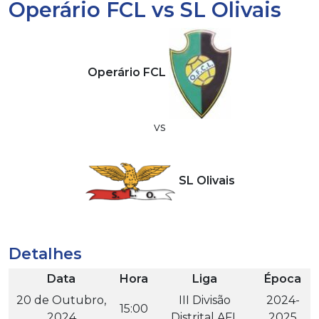
Operário FCL vs SL Olivais
Operário FCL
vs
SL Olivais
Detalhes
Data
Hora
Liga
Época
20 de Outubro,
III Divisão
2024-
15:00
2024
Distrital AFL
2025