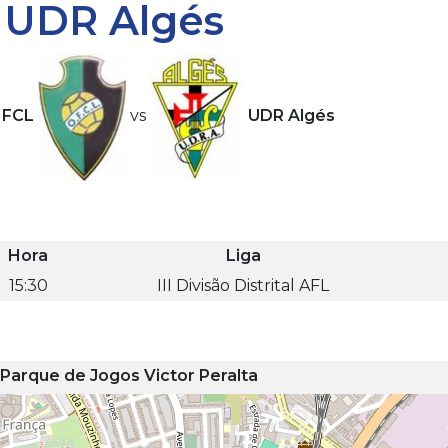
s UDR Algés
 FCL
vs
UDR Algés
Hora
Liga
15:30
III Divisão Distrital AFL
Parque de Jogos Victor Peralta