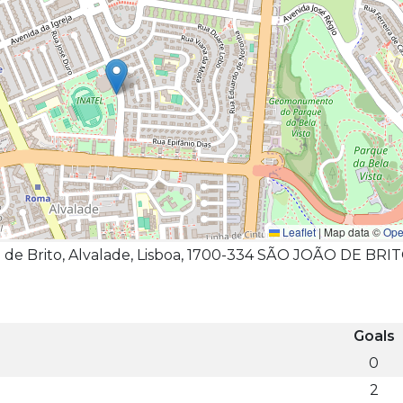
Leaflet
|
Map data ©
Ope
o de Brito, Alvalade, Lisboa, 1700-334 SÃO JOÃO DE BRI
Goals
0
2