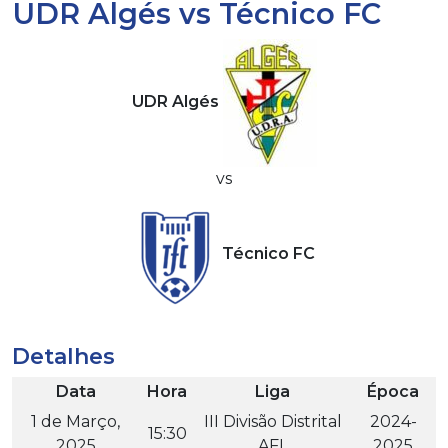
UDR Algés vs Técnico FC
UDR Algés
vs
Técnico FC
Detalhes
Data
Hora
Liga
Época
1 de Março,
III Divisão Distrital
2024-
15:30
2025
AFL
2025