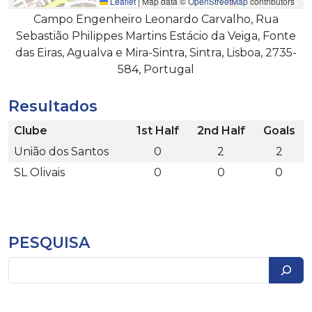
Leaflet
|
Map data ©
OpenStreetMap
contributors
Campo Engenheiro Leonardo Carvalho, Rua
Sebastião Philippes Martins Estácio da Veiga, Fonte
das Eiras, Agualva e Mira-Sintra, Sintra, Lisboa, 2735-
584, Portugal
Resultados
Clube
1st Half
2nd Half
Goals
União dos Santos
0
2
2
SL Olivais
0
0
0
PESQUISA
Pesquisar