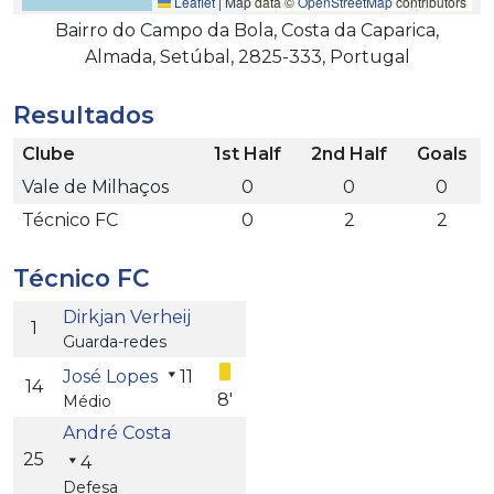
Leaflet
|
Map data ©
OpenStreetMap
contributors
Bairro do Campo da Bola, Costa da Caparica,
Almada, Setúbal, 2825-333, Portugal
Resultados
Clube
1st Half
2nd Half
Goals
Vale de Milhaços
0
0
0
Técnico FC
0
2
2
Técnico FC
Dirkjan Verheij
1
Guarda-redes
José Lopes
11
14
8'
Médio
André Costa
25
4
Defesa