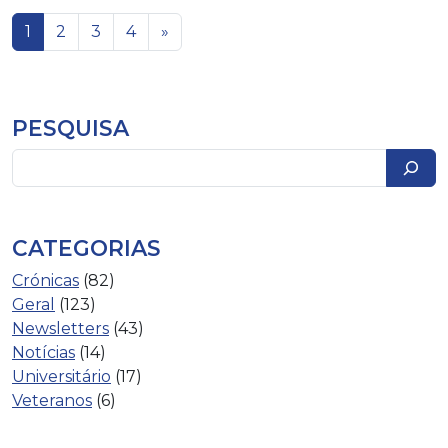
Navegação de artigos
1
2
3
4
»
PESQUISA
Pesquisar
CATEGORIAS
Crónicas
(82)
Geral
(123)
Newsletters
(43)
Notícias
(14)
Universitário
(17)
Veteranos
(6)