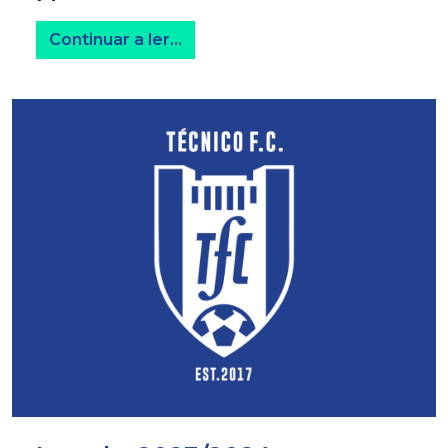
from António Antunes
Continuar a ler…