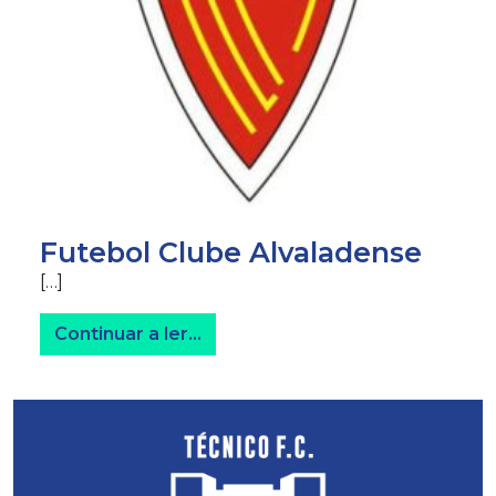
Futebol Clube Alvaladense
[…]
from Futebol Clube Alvaladense
Continuar a ler…