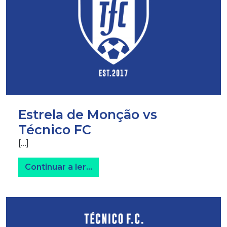
Estrela de Monção vs
Técnico FC
[…]
from Estrela de Monção vs Técn
Continuar a ler…