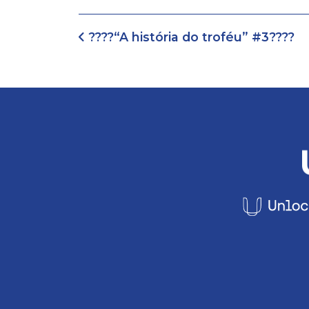
Navegação de artig
????“A história do troféu” #3????