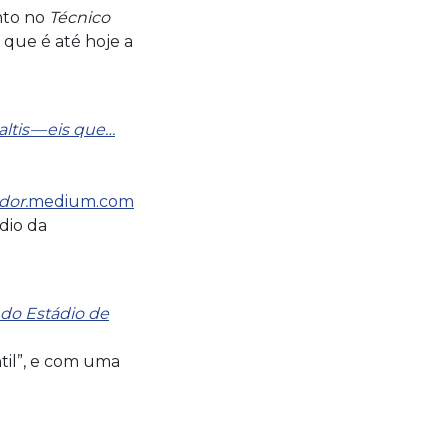
nto no
Técnico
 que é até hoje a
ltis — eis que…
dor.
medium.com
dio da
do Estádio de
til”, e com uma