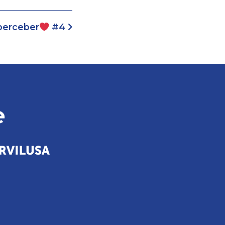
perceber
#4