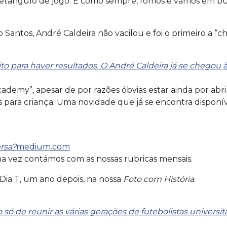
 retângulo de jogo. E como sempre, fomos e vamos em b
antos, André Caldeira não vacilou e foi o primeiro a “ch
to para haver resultados. O André Caldeira já se chegou à 
ademy”, apesar de por razões óbvias estar ainda por abr
para criança. Uma novidade que já se encontra disponíve
rsa?
medium.com
ma vez contámos com as nossas rubricas mensais.
 Dia T, um ano depois, na nossa
Foto com História
.
ó de reunir as várias gerações de futebolistas universitá