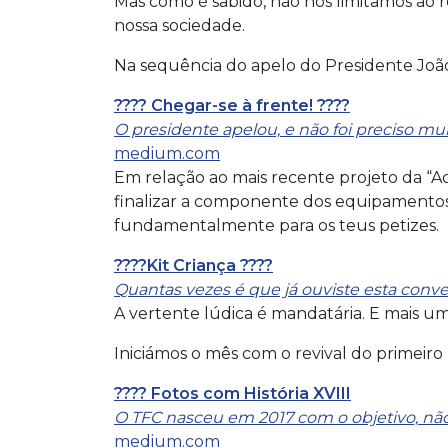
Mas como é sabido, não nos limitamos ao
nossa sociedade.
Na sequência do apelo do Presidente João S
???? Chegar-se à frente! ????
O presidente apelou, e não foi preciso mui
medium.com
Em relação ao mais recente projeto da “Ac
finalizar a componente dos equipamentos 
fundamentalmente para os teus petizes.
????Kit Criança ????
Quantas vezes é que já ouviste esta conve
A vertente lúdica é mandatária. E mais u
Iniciámos o mês com o revival do primeiro
???? Fotos com História XVIII
O TFC nasceu em 2017 com o objetivo, não s
medium.com