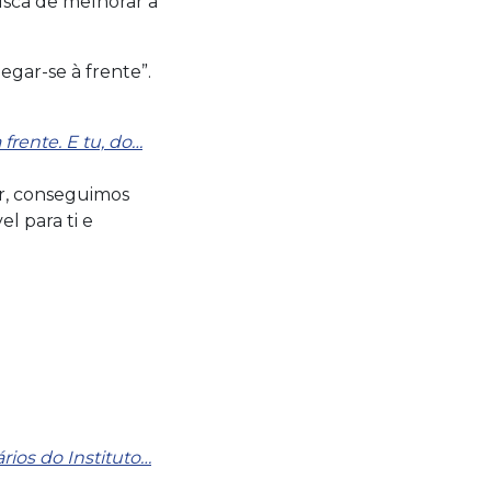
usca de melhorar a
egar-se à frente”.
frente. E tu, do…
ir, conseguimos
l para ti e
rios do Instituto…