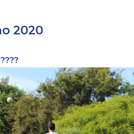
ho 2020
????️