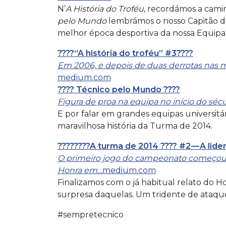
N’
A História do Troféu
, recordámos a cami
pelo Mundo
lembrámos o nosso Capitão da
melhor época desportiva da nossa Equipa U
????“A história do troféu” #3????
Em 2006, e depois de duas derrotas nas m
medium.com
???? Técnico pelo Mundo ????
Figura de proa na equipa no início do sé
E por falar em grandes equipas universitá
maravilhosa história da Turma de 2014.
????‍????A turma de 2014 ???? #2 — A lid
O primeiro jogo do campeonato começou 
Honra em…
medium.com
Finalizamos com o já habitual relato do 
surpresa daquelas. Um tridente de ataque 
#sempretecnico