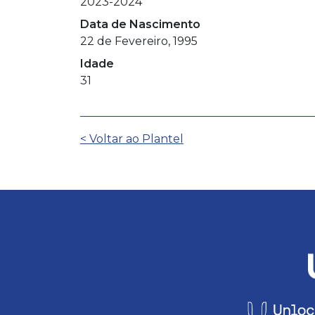
2023-2024
Data de Nascimento
22 de Fevereiro, 1995
Idade
31
Navegação de artig
< Voltar ao Plantel