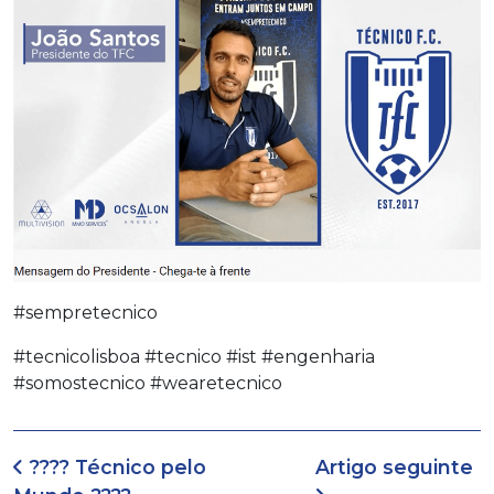
#sempretecnico
#tecnicolisboa #tecnico #ist #engenharia
#somostecnico #wearetecnico
Navegação de artigos
???? Técnico pelo
Artigo seguinte