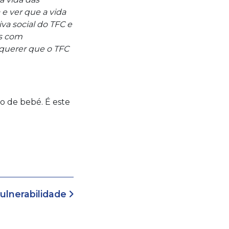
e ver que a vida
a social do TFC e
os com
 querer que o TFC
o de bebé. É este
vulnerabilidade