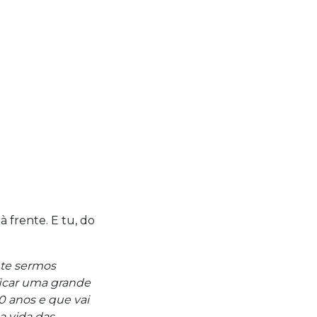
 frente. E tu, do
nte sermos
ificar uma grande
0 anos e que vai
a vida das