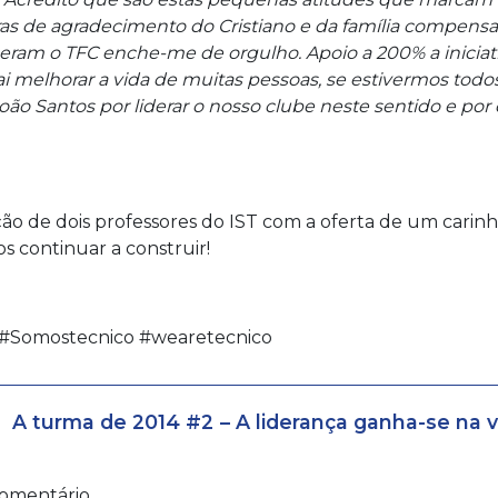
as de agradecimento do Cristiano e da família compensa 
am o TFC enche-me de orgulho. Apoio a 200% a iniciativ
ai melhorar a vida de muitas pessoas, se estivermos tod
João Santos por liderar o nosso clube neste sentido e por
o de dois professores do IST com a oferta de um carinh
continuar a construir!
a #Somostecnico #wearetecnico
os
A turma de 2014 #2 – A liderança ganha-se na 
omentário.