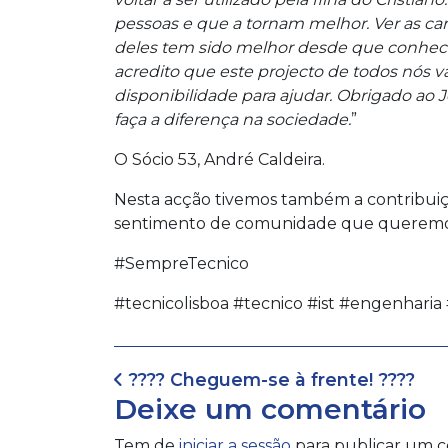
pessoas e que a tornam melhor. Ver as car
deles tem sido melhor desde que conhecer
acredito que este projecto de todos nós v
disponibilidade para ajudar. Obrigado ao 
faça a diferença na sociedade.
”
O Sócio 53, André Caldeira.
Nesta acção tivemos também a contribuiçã
sentimento de comunidade que queremos 
#SempreTecnico
#tecnicolisboa #tecnico #ist #engenhari
Navegação de artig
???? Cheguem-se à frente! ????
Deixe um comentário
Tem de
iniciar a sessão
para publicar um c