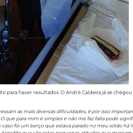
to para haver resultados. O André Caldeira já se chegou à
ssam as mais diversas dificuldades, é por isso importa
s. O que para mim é simples e não me faz falta pode sign
 caso foi um berço que estava parado no meu sótão há 1
iano. Acredito que são estas pequenas atitudes que marcam 