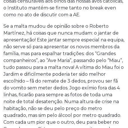
coisas censuráveis aos olhos das nossas avós católicas,
o Instituto mantém-se firme tanto no break even
como no ato de discutir com a AE.
Se a malta mudou de opinião sobre o Roberto
Martínez, há coisas que nunca mudam: o jantar de
apresentação! Este jantar sempre especial na equipa,
não serve só para apresentar os novos membros da
família, mas para espalhar tradições: dos “Grandes
companheiros”, ao “Ave Maria”, passando pelo “Miau”,
tudo passou para a malta nova! A vítima do Miau foi o
Jardim e dificilmente poderia ter sido melhor
escolhido – fã do remate de 3 dedos, provou ser fã
do vomito sem meter dedos. Jogo exímio fora das 4
linhas, ficarão para sempre as fotos de toda uma
noite de total desatenção. Numa altura de crise na
habitação, não se deu pelo preço do metro
quadrado, mas sim pelo álcool por metro quadrado.
Com cada um pior que o outro, deu para beber no