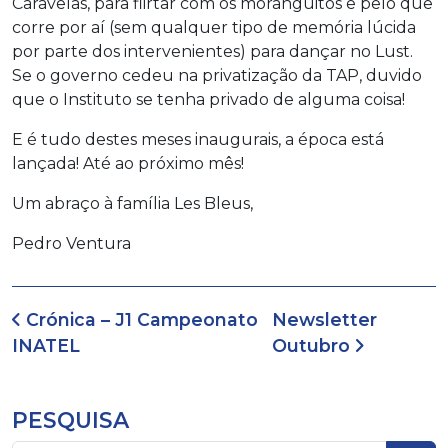
Caravelas, para flirtar com os moranguitos e pelo que
corre por aí (sem qualquer tipo de memória lúcida
por parte dos intervenientes) para dançar no Lust.
Se o governo cedeu na privatização da TAP, duvido
que o Instituto se tenha privado de alguma coisa!
E é tudo destes meses inaugurais, a época está
lançada! Até ao próximo mês!
Um abraço à família Les Bleus,
Pedro Ventura
Navegação de artigos
Crónica – J1 Campeonato
Newsletter
INATEL
Outubro
PESQUISA