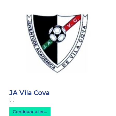
JA Vila Cova
[…]
from JA Vila Cova
Continuar a ler…