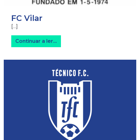
FC Vilar
[…]
from FC Vilar
Continuar a ler…