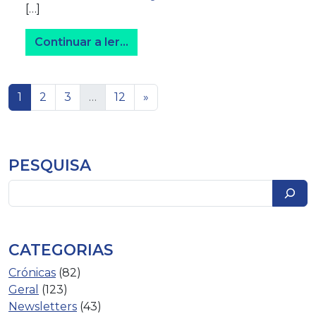
[…]
from Vale de Milhaços vs Améri
Continuar a ler…
Navegação de artigos
1
2
3
…
12
»
PESQUISA
Pesquisar
CATEGORIAS
Crónicas
(82)
Geral
(123)
Newsletters
(43)