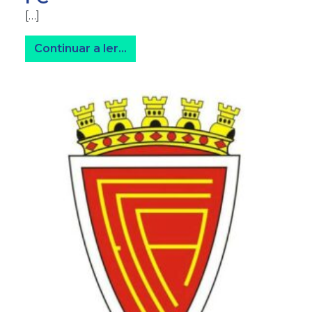
[…]
from FC Alvaladense vs Técnico
Continuar a ler…