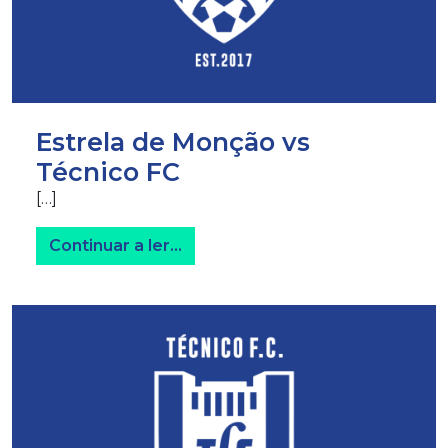
Estrela de Monção vs
Técnico FC
[…]
from Estrela de Monção vs Técn
Continuar a ler…