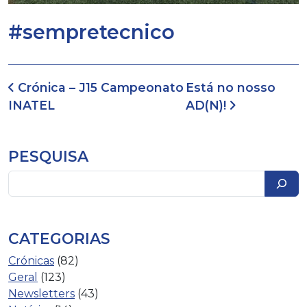
#sempretecnico
Navegação de artigos
Crónica – J15 Campeonato
Está no nosso
INATEL
AD(N)!
PESQUISA
Pesquisar
CATEGORIAS
Crónicas
(82)
Geral
(123)
Newsletters
(43)