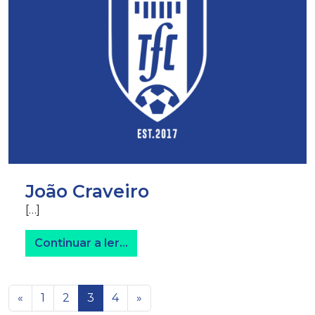
João Craveiro
[…]
from João Craveiro
Continuar a ler…
Navegação de artigos
«
1
2
3
4
»