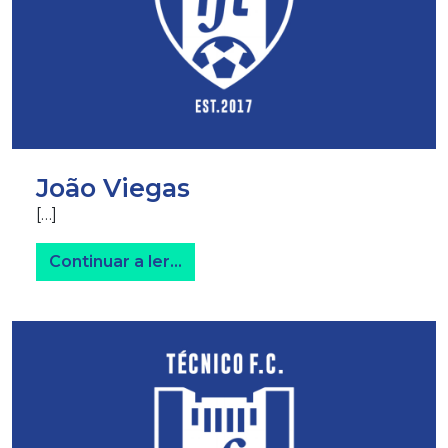
João Viegas
[…]
from João Viegas
Continuar a ler…