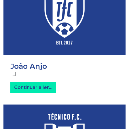
João Anjo
[…]
from João Anjo
Continuar a ler…